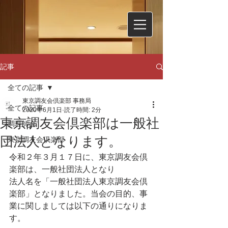
記事
全ての記事
東京調友会倶楽部 事務局
全ての記事
2020年6月1日
読了時間: 2分
東京調友会倶楽部は一般社
調理師会
団法人となります。
東京調友会倶楽部
令和２年３月１７日に、東京調友会倶
楽部は、一般社団法人となり
法人名を「一般社団法人東京調友会倶
楽部」となりました。当会の目的、事
業に関しましては以下の通りになりま
す。