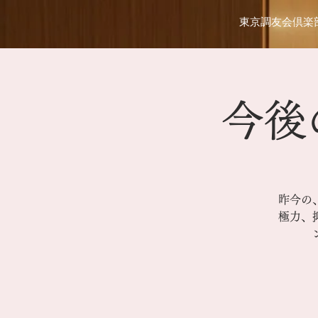
東京調友会倶楽
今後
昨今の
極力、