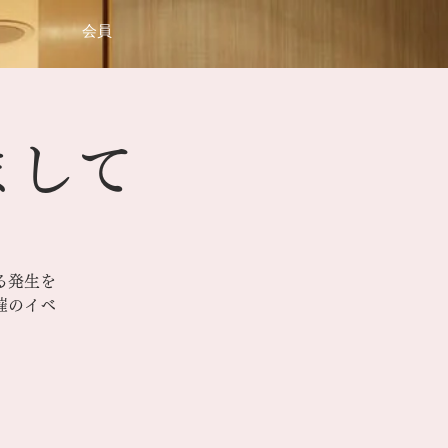
会員
まして
る発生を
催のイベ