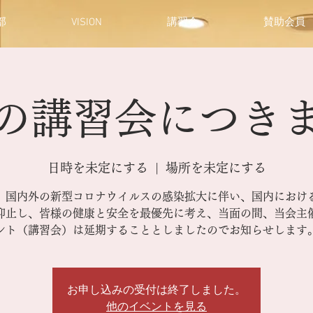
部
VISION
講習会
賛助会員
の講習会につき
日時を未定にする
  |  
場所を未定にする
、国内外の新型コロナウイルスの感染拡大に伴い、国内におけ
抑止し、皆様の健康と安全を最優先に考え、当面の間、当会主
お申し込みの受付は終了しました。
他のイベントを見る