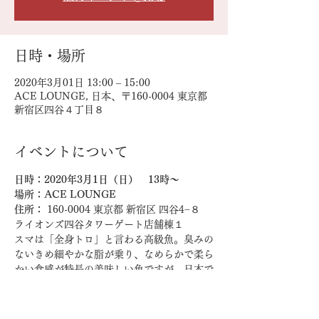
日時・場所
2020年3月01日 13:00 – 15:00
ACE LOUNGE, 日本、〒160-0004 東京都
新宿区四谷４丁目８
イベントについて
日時：2020年3月1日（日）　13時～
場所：ACE LOUNGE
住所：
 160-0004 東京都 新宿区 四谷4−８　
ライオンズ四谷タワーゲート店舗棟１ 
スマは「全身トロ」と言わる高級魚。臭みの
ないきめ細やかな脂が乗り、なめらかで柔ら
かい食感が特長の美味しい魚ですが、日本で
はほとんど
漁獲されないため「幻の魚」と呼ばれていま
す。愛媛県ではスマの完全養殖に成功し、