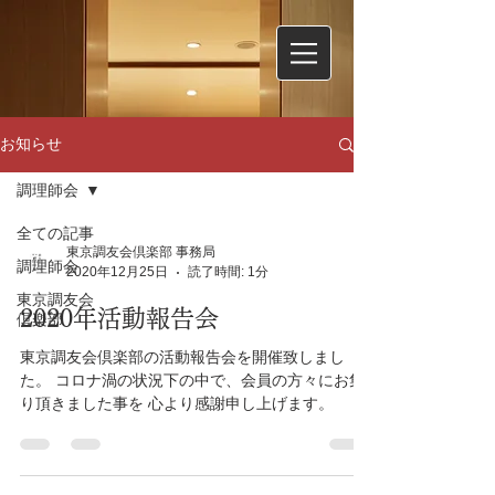
お知らせ
調理師会
全ての記事
東京調友会倶楽部 事務局
調理師会
2020年12月25日
読了時間: 1分
東京調友会
2020年活動報告会
倶楽部
東京調友会倶楽部の活動報告会を開催致しまし
た。 コロナ渦の状況下の中で、会員の方々にお集
り頂きました事を 心より感謝申し上げます。